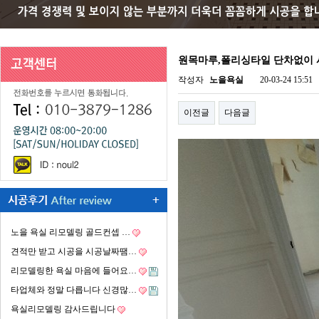
원목마루,폴리싱타일 단차없이
작성자
노을욕실
20-03-24 15:51
이전글
다음글
노을 욕실 리모델링 골드컨셉 …
견적만 받고 시공을 시공날짜땜…
리모델링한 욕실 마음에 들어요…
타업체와 정말 다릅니다 신경많…
욕실리모델링 감사드립니다