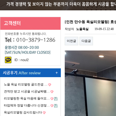
[인천 만수동 욕실리모델링] 효
작성자
노을욕실
19-09-15 22:48
이전글
다음글
노을 욕실 리모델링 골드컨셉 …
견적만 받고 시공을 시공날짜땜…
리모델링한 욕실 마음에 들어요…
타업체와 정말 다릅니다 신경많…
욕실리모델링 감사드립니다