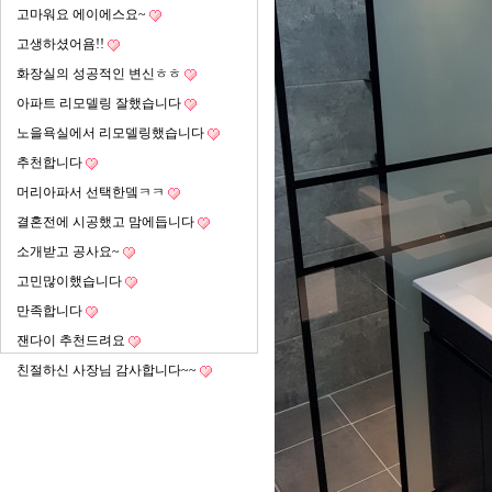
고마워요 에이에스요~
고생하셨어욤!!
화장실의 성공적인 변신ㅎㅎ
아파트 리모델링 잘했습니다
노을욕실에서 리모델링했습니다
추천합니다
머리아파서 선택한뎈ㅋㅋ
결혼전에 시공했고 맘에듭니다
소개받고 공사요~
고민많이했습니다
만족합니다
잰다이 추천드려요
친절하신 사장님 감사합니다~~