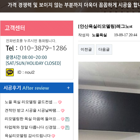
[안산욕실리모델링]레그노st
작성자
노을욕실
19-09-17 20:44
이전글
다음글
노을 욕실 리모델링 골드컨셉 …
견적만 받고 시공을 시공날짜땜…
리모델링한 욕실 마음에 들어요…
타업체와 정말 다릅니다 신경많…
욕실리모델링 감사드립니다