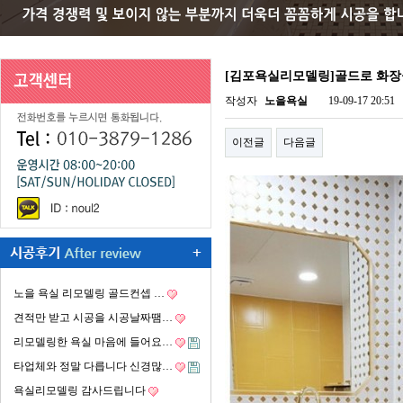
[김포욕실리모델링]골드로 화
작성자
노을욕실
19-09-17 20:51
이전글
다음글
노을 욕실 리모델링 골드컨셉 …
견적만 받고 시공을 시공날짜땜…
리모델링한 욕실 마음에 들어요…
타업체와 정말 다릅니다 신경많…
욕실리모델링 감사드립니다