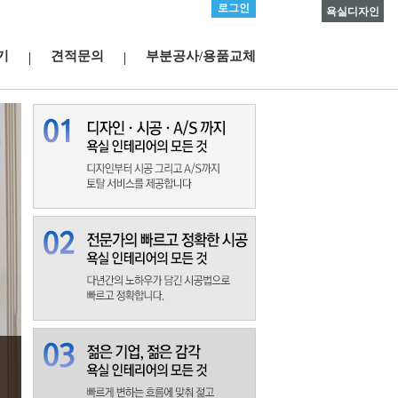
로그인
욕실디자인
기
견적문의
부분공사/용품교체