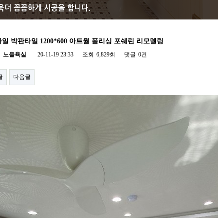
일 박판타일 1200*600 아트월 폴리싱 포쉐린 리모델링
자
노을욕실
20-11-19 23:33
조회
6,829회
댓글
0건
글
다음글