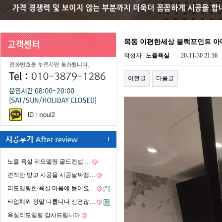
목동 이편한세상 블랙포인트 
작성자
노을욕실
20-11-30 21:16
이전글
다음글
노을 욕실 리모델링 골드컨셉 …
견적만 받고 시공을 시공날짜땜…
리모델링한 욕실 마음에 들어요…
타업체와 정말 다릅니다 신경많…
욕실리모델링 감사드립니다