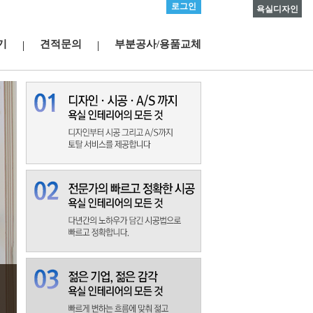
로그인
욕실디자인
기
견적문의
부분공사/용품교체