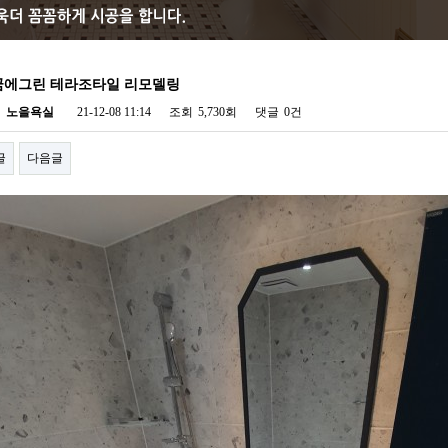
꿈에그린 테라조타일 리모델링
자
노을욕실
21-12-08 11:14
조회
5,730회
댓글
0건
글
다음글