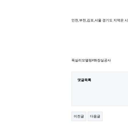
인천,부천,김포,서울 경기도 지역은 
욕실리모델링#화장실공사
댓글목록
이전글
다음글