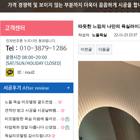
따듯한 느낌의 나만의 욕실라이
작성자
노을욕실
22-11-23 23:37
이전글
다음글
노을 욕실 리모델링 골드컨셉 …
견적만 받고 시공을 시공날짜땜…
리모델링한 욕실 마음에 들어요…
타업체와 정말 다릅니다 신경많…
욕실리모델링 감사드립니다