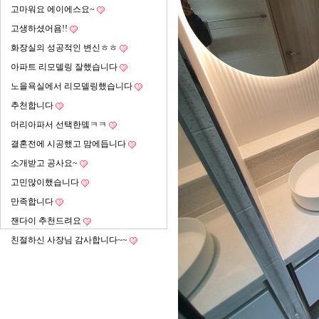
고마워요 에이에스요~
고생하셨어욤!!
화장실의 성공적인 변신ㅎㅎ
아파트 리모델링 잘했습니다
노을욕실에서 리모델링했습니다
추천합니다
머리아파서 선택한뎈ㅋㅋ
결혼전에 시공했고 맘에듭니다
소개받고 공사요~
고민많이했습니다
만족합니다
잰다이 추천드려요
친절하신 사장님 감사합니다~~