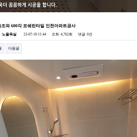
조와 600각 포쉐린타일 인천아파트공사
자
노을욕실
23-07-10 11:44
조회
4,762회
댓글
0건
글
다음글