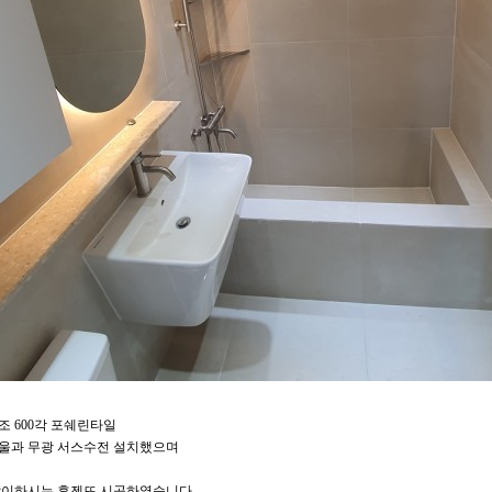
조 600각 포쉐린타일
울과 무광 서스수전 설치했으며
많이하시는 휴젠뜨 시공하였습니다