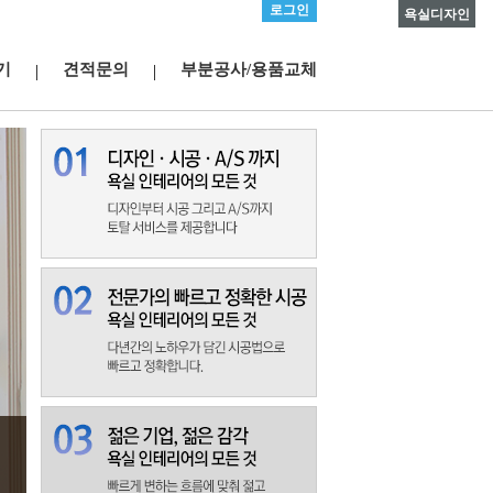
로그인
욕실디자인
기
견적문의
부분공사/용품교체