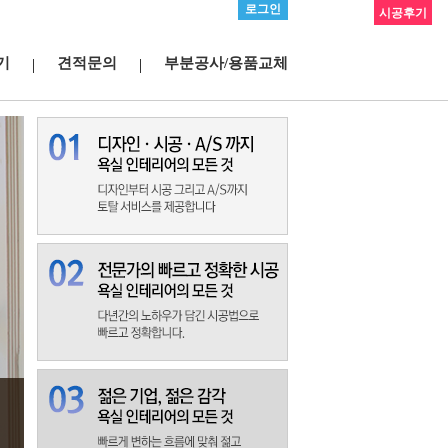
로그인
시공후기
기
견적문의
부분공사/용품교체