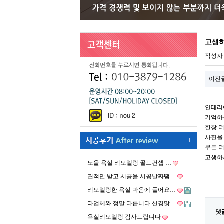
고생하
작성
이전
인테리
기억하
한창 
사진을
무튼 
고생하
노을 욕실 리모델링 골드컨셉 …
견적만 받고 시공을 시공날짜땜…
리모델링한 욕실 마음에 들어요…
타업체와 정말 다릅니다 신경많…
댓
욕실리모델링 감사드립니다