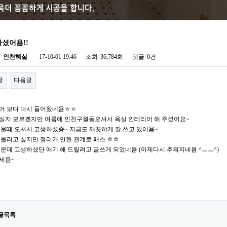
셨어욤!!
자
인천혜실
17-10-01 19:46
조회
36,784회
댓글
0건
글
다음글
어 보다 다시 들어왔네욤ㅎㅎ
실지 모르겠지만 여름에 인천구월동오셔서 욕실 인테리어 해 주셨어요~
더울때 오셔서 고생하셨죵~ 지금도 깨끗햐게 잘 쓰고 있어욤~
 올리고 싶지만 정리가 안된 관계로 패스 ㅎㅎ
더운데 고생하셨단 애기 해 드릴려고 글쓰게 되었네욤 (이제다시 추워지네욤 ^ㅡㅡ^)
세욤~
글목록