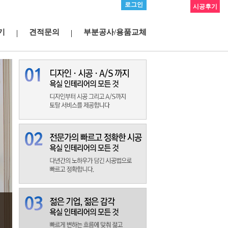
로그인
시공후기
기
견적문의
부분공사/용품교체