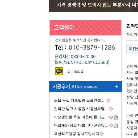
견적만
작성
이전
안녕하
저는 
사를 
얼마나
었지만
정말 
노을 욕실 리모델링 골드컨셉 …
시공하
견적만 받고 시공을 시공날짜땜…
나중 
리모델링한 욕실 마음에 들어요…
항상 
타업체와 정말 다릅니다 신경많…
지금처
욕실리모델링 감사드립니다
다시한