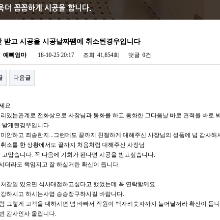
 받고 시공을 시공날짜땜에 취소된경우입니다
자
예삐엄마
18-10-25 20:17
조회
41,854회
댓글
0건
글
다음글
세요
멀리있는관계로 전화상으로 사장님과 통화를 하고 통화한 그다음날 바로 견적을 바로 
못 받게된경우입니다.
 미안하고 죄송한지...그런데도 끝까지 친절하게 대해주신 사장님의 성품에 넘 감사해
 취소를 한 상황에서도 끝까지 처음처럼 대해주신 사장님
넘 고맙습니다. 꼭 다음에 기회가 된다면 시공을 받고싶습니다.
시더라도 책임지고 잘 하실거란 확신이 듭니다.
근처갈일 있으면 식사대접하고싶다고 했었는데 꼭 연락할께요
건강하시고 하시는사엽 승승장구하시길 바랍니다.
럼 그렇게 고객을 대하시면 넘 바빠서 직원이 백자리숫자까지 늘어날꺼라 확신이 듭니
번 감사인사 올립니다.